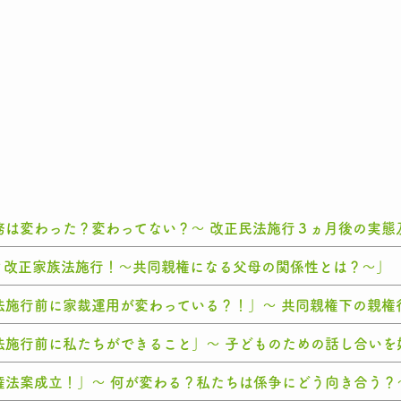
務は変わった？変わってない？～ 改正民法施行３ヵ月後の実態
よ改正家族法施行！～共同親権になる父母の関係性とは？～」
施行前に家裁運用が変わっている？！」～ 共同親権下の親権行
法施行前に私たちができること」～ 子どものための話し合いを
権法案成立！」～ 何が変わる？私たちは係争にどう向き合う？