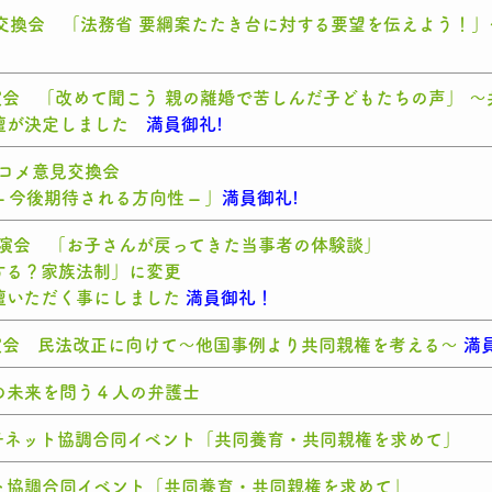
意見交換会 「法務省 要綱案たたき台に対する要望を伝えよう！
ト講演会 「改めて聞こう 親の離婚で苦しんだ子どもたちの声」 
壇が決定しました
満員御礼!
ブコメ意見交換会
 今後期待される方向性 – 」
満員御礼!
ット講演会 「お子さんが戻ってきた当事者の体験談」
する？家族法制」に変更
壇いただく事にしました
満員御礼！
ト講演会 民法改正に向けて～他国事例より共同親権を考える～
満
の未来を問う４⼈の弁護⼠
会・親子ネット協調合同イベント「共同養育・共同親権を求めて」
ト協調合同イベント「共同養育・共同親権を求めて」