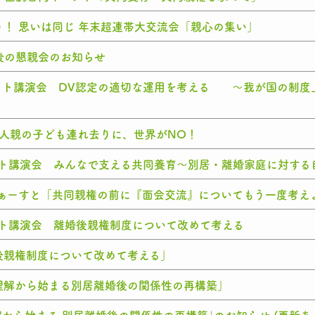
！ 思いは同じ 年末超連帯大交流会「親心の集い」
会後の懇親会のお知らせ
子ネット講演会 DV認定の適切な運用を考える ～我が国の制
日本人親の子ども連れ去りに、世界がNO！
ネット講演会 みんなで支える共同養育～別居・離婚家庭に対す
ふぁーすと「共同親権の前に『面会交流』についてもう一度考え
ネット講演会 離婚後親権制度について改めて考える
後親権制度について改めて考える」
理解から始まる別居離婚後の関係性の再構築」