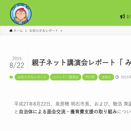
お
ホーム
お知らせ＆レポート
2015
親子ネット講演会レポート「 
8/22
2015
お知らせ＆レポート
イベント・講演会
刊行物
法制化
平成27年8月22日、泉房穂 明石市長、および、馳浩 
と
自治体による面会交流・養育費支援の取り組み
につい