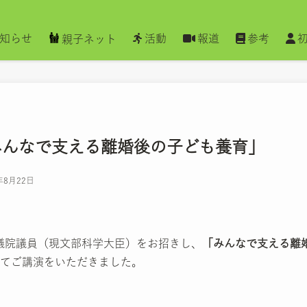
知らせ
活動
報道
参考
親子ネット
みんなで支える離婚後の子ども養育」
年8月22日
衆議院議員（現文部科学大臣）をお招きし、
「みんなで支える離
てご講演をいただきました。