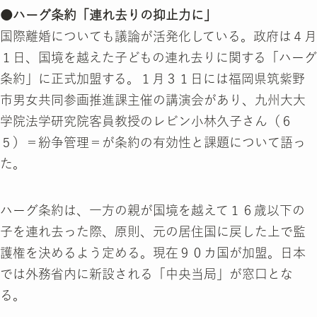
●ハーグ条約「連れ去りの抑止力に」
国際離婚についても議論が活発化している。政府は４月
１日、国境を越えた子どもの連れ去りに関する「ハーグ
条約」に正式加盟する。１月３１日には福岡県筑紫野
市男女共同参画推進課主催の講演会があり、九州大大
学院法学研究院客員教授のレビン小林久子さん（６
５）＝紛争管理＝が条約の有効性と課題について語っ
た。
ハーグ条約は、一方の親が国境を越えて１６歳以下の
子を連れ去った際、原則、元の居住国に戻した上で監
護権を決めるよう定める。現在９０カ国が加盟。日本
では外務省内に新設される「中央当局」が窓口とな
る。