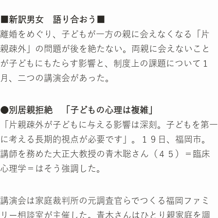
■新訳男女 語り合おう■
離婚をめぐり、子どもが一方の親に会えなくなる「片
親疎外」の問題が後を絶たない。両親に会えないこと
が子どもにもたらす影響と、制度上の課題について１
月、二つの講演会があった。
●別居親拒絶 「子どもの心理は複雑」
「片親疎外が子どもに与える影響は深刻。子どもを第一
に考える長期的視点が必要です」。１９日、福岡市。
講師を務めた大正大教授の青木聡さん（４５）＝臨床
心理学＝はそう強調した。
講演会は家庭裁判所の元調査官らでつくる福岡ファミ
リー相談室が主催した。青木さんはひとり親家庭を調