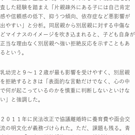
査した経験を踏まえ「片親疎外にある子には自己肯定
感や信頼感の低下、抑うつ傾向、依存症など悪影響が
出やすい」と分析。同居親から別居親に対する中傷な
どマイナスのイメージを吹き込まれると、子ども自身が
正当な理由なく別居親へ強い拒絶反応を示すこともあ
るという。
乳幼児と９～１２歳が最も影響を受けやすく、別居親
を拒絶するときは「表面的な言動だけでなく、心の中
で何が起こっているのかを慎重に判断しないといけな
い」と強調した。
２０１１年に民法改正で協議離婚時に養育費や面会交
流の明文化が義務づけられた。ただ、課題も残る。青