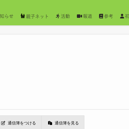
知らせ
活動
報道
参考
親子ネット
通信簿をつける
通信簿を見る