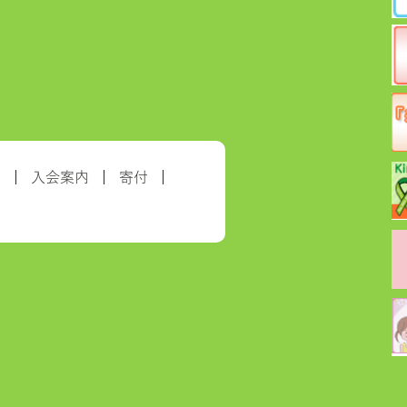
約
入会案内
寄付