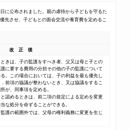
月3日に公布されました。親の虐待から子どもを守るた
を優先させ、子どもとの面会交流や養育費を定めるこ
改 正 後
るときは、子の監護をすべき者、父又は母と子との
監護に要する費用の分担その他の子の監護について
める。この場合においては、子の利益を最も優先し
２．前項の協議が整わないとき、又は協議をするこ
判所が、同事項を定める。
ると認めるときは、前二項の規定による定めを変更
相当な処分を命ずることができる。
、監護の範囲外では、父母の権利義務に変更を生じ