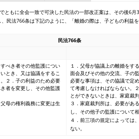
参議院でともに全会一致で可決した民法の一部改正案は、その後6
、民法766条は下記のように、「離婚の際は、子どもの利益
民法766条
をすべき者その他監護につい
１．父母が協議上の離婚をす
ないとき、又は協議をするこ
面会及びその他の交流、子の
る。２．子の利益のため必要
必要な事項は、その協議で定
べき者を変更し、その他監護
て考慮しなければならない。
とができないときは、家庭裁
、父母の権利義務に変更は生
３．家庭裁判所は、必要があ
し、その他子の監護について
４．前三項の規定によっては
ない。