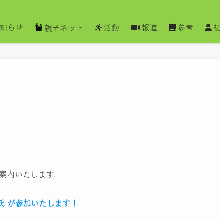
知らせ
活動
報道
参考
親子ネット
ご案内いたします。
氏 が参加いたします！