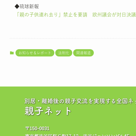
◆琉球新報
「親の子供連れ去り」禁止を要請 欧州議会が対日決議
お知らせ＆レポート
法制化
関連報道
別居・離婚後の親子交流を実現する全国ネ
親子ネット