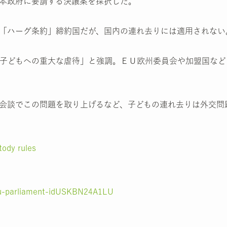
本政府に要請する決議案を採択した。
「ハーグ条約」締約国だが、国内の連れ去りには適用されない
子どもへの重大な虐待」と強調。ＥＵ欧州委員会や加盟国など
会談でこの問題を取り上げるなど、子どもの連れ去りは外交問
tody rules
-eu-parliament-idUSKBN24A1LU