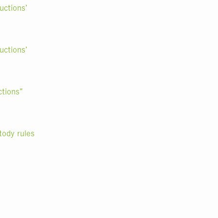
uctions’
uctions’
ctions”
tody rules