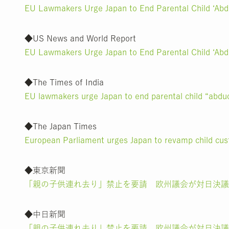
EU Lawmakers Urge Japan to End Parental Child ‘Abd
◆US News and World Report
EU Lawmakers Urge Japan to End Parental Child ‘Abd
◆The Times of India
EU lawmakers urge Japan to end parental child “abdu
◆The Japan Times
European Parliament urges Japan to revamp child cus
◆東京新聞
「親の子供連れ去り」禁止を要請 欧州議会が対日決議
◆中日新聞
「親の子供連れ去り」禁止を要請 欧州議会が対日決議