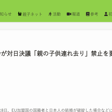
知らせ
活動
報道
参考
親子ネット
会が対日決議「親の子供連れ去り」禁止を
は8日、EU加盟国の国籍者と日本人の結婚が破綻した場合など