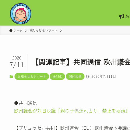
お
ホーム
お知らせ＆レポート
2020
【関連記事】共同通信 欧州議
7/11
2020年7月11日
お知らせ＆レポート
法制化
関連報道
◆共同通信
欧州議会が対日決議「親の子供連れ去り」禁止を要請』
【ブリュッセル共同】欧州連合（EU）欧州議会本会議