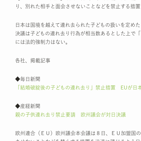
り、別れた相手と面会させないことなどを禁止する措置
日本は国境を越えて連れ去られた子どもの扱いを定めた
決議は子どもの連れ去り行為が相当数あるとした上で「
には法的強制力はない。
各社、掲載記事
◆毎日新聞
「結婚破綻後の子どもの連れ去り」禁止措置 EUが日
◆産経新聞
親の子供連れ去り禁止要請 欧州議会が対日決議
欧州連合（ＥＵ）欧州議会本会議は８日、ＥＵ加盟国の