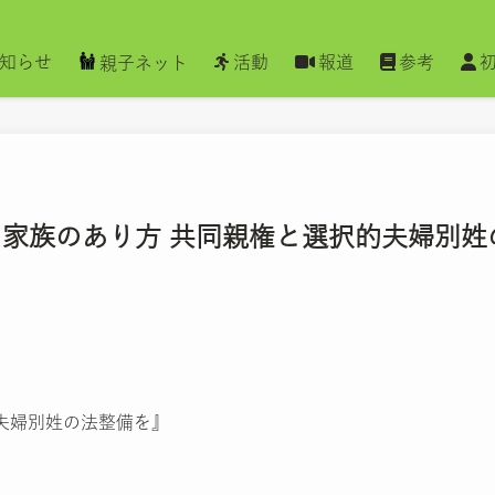
知らせ
活動
報道
参考
親子ネット
る家族のあり方 共同親権と選択的夫婦別姓
夫婦別姓の法整備を』