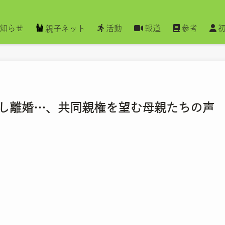
知らせ
活動
報道
参考
親子ネット
出し離婚…、共同親権を望む母親たちの声