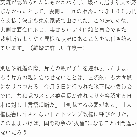
交流が認められたにもかかわらず、娘と同居する夫が応
じなかったとして、妻側に１回の拒否につき１００万円
を支払う決定も東京家裁で出された。この決定の後、
夫側は面会に応じ、妻は５年ぶりに娘と再会できた。
裁判所もようやく異様な状況にあることを気付き始め
ています」（離婚に詳しい弁護士）
別居や離婚の際、片方の親が子供を連れ去ったまま、
もう片方の親に会わせないことは、国際的にも大問題
になりつつある。今月６日に行われた米下院小委員会
では、共和党のスミス委員長が連れ去りを容認する日
本に対し「言語道断だ」「制裁する必要がある」「人
権侵害は許されない」とトランプ政権に呼びかけた。
このままいけば、国際紛争の“火種”になることは間違い
ないだろう。