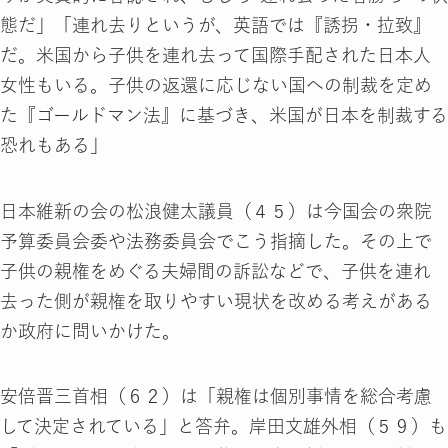
態だ」「連れ去りというが、英語では『誘拐・拉致』
だ。米国から子供を連れ去って国際手配された日本人
女性もいる。子供の返還に応じない国への制裁を定め
た『ゴールドマン法』に基づき、米国が日本を制裁する
恐れもある」
日本維新の会の松浪健太議員（４５）は今国会の衆院
予算委員会委や法務委員会でこう指摘した。その上で
子供の親権をめぐる夫婦間の訴訟などで、子供を連れ
去った側が親権を取りやすい現状を改める考えがある
か政府に問いかけた。
安倍晋三首相（６２）は「親権は個別事情を総合考慮
して決定されている」と答弁。岸田文雄外相（５９）も