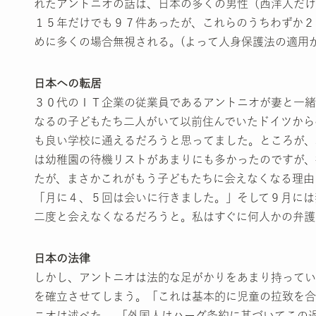
れたアントニオの話は、日本の多くの男性（西洋人だけ
１５年だけでも９７件あったが、これらのうちわずか２
めに多くの場合無視される。(よって人身保護法の適用
日本への転居
３０代のＩＴ企業の従業員であるアントニオが妻と一緒
なるの子どもたち二人がいて以前住んでいたドイツから
も良い学校に通えるだろうと思ってました。ところが、
は幼稚園の待機リストがあまりにも多かったのですが、
たが、まさかこれがもう子どもたちに会えなくなる理由
「月に４、５回は会いに行きました。」そして９月には
二度と会えなくなるだろうと。私はすぐに何人かの弁護
日本の法律
しかし、アントニオは法的な足がかりをあまり持ってい
を確立させてしまう。「これは基本的に児童の拉致を合
ニオは述べた。 「外国人はハーグ条約に基づいてこの