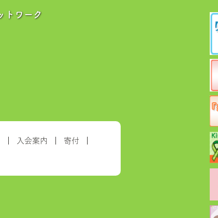
ットワーク
約
入会案内
寄付