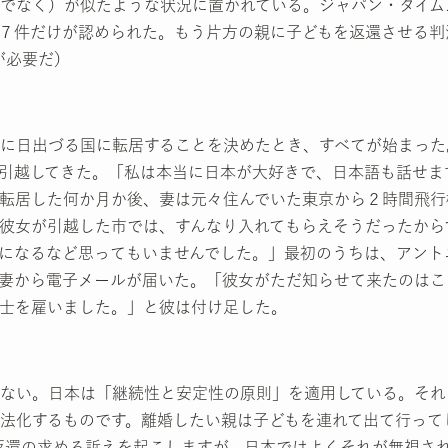
でなく）が似たような状況に置かれている。ジャパン・タイム
７件だけが認められた。もう片方の親に子どもを返還させる判
が必要だ）
に日出づる国に転居することを決めたとき、すべてが始まった
引越してきた。「私は本当に日本が大好きで、日本語も話せま
転居した何か月か後、妻は元々住んでいた東京から２時間飛行
彼女が引越した市では、すんなり入れてもらえそうだったから
になるなど思ってもいませんでした。」最初のうちは、アント
妻から電子メールが届いた。「彼女がただ知らせて来たのはこ
士を雇いました。」と彼は付け足した。
ない。日本は「継続性と安定性の原則」を適用している。それ
法化するものです。離婚したい親は子どもを連れて出て行って
返還の求める訴えを起こしますが、日本ではよくそれが無視さ