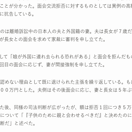
ことが分かった。面会交流拒否に対するものとしては異例の高
に抗告している。
のは離婚訴訟中の日本人の夫と外国籍の妻。夫は長女が７歳だ
が長女との面会を求めて家裁に審判を申し立てた。
して「娘が外国に連れ去られる恐れがある」と面会を拒んだも
回目の面会に応じず、妻が間接強制を申し立てた。
認めない理由として既に退けられた主張を繰り返している。も
００万円とした。夫側はその後面会に応じ、妻と長女は５年ぶ
た後、同様の司法判断が広がったが、額は拒否１回につき５万
について「『子供のために親と会わせるべきだ』と決めたのに
断だ」と述べた。