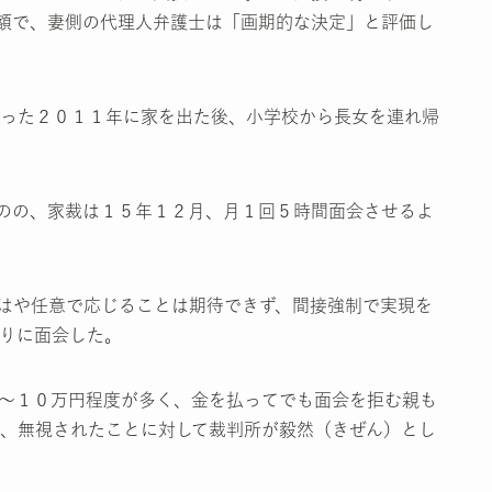
額で、妻側の代理人弁護士は「画期的な決定」と評価し
った２０１１年に家を出た後、小学校から長女を連れ帰
のの、家裁は１５年１２月、月１回５時間面会させるよ
はや任意で応じることは期待できず、間接強制で実現を
りに面会した。
～１０万円程度が多く、金を払ってでも面会を拒む親も
、無視されたことに対して裁判所が毅然（きぜん）とし