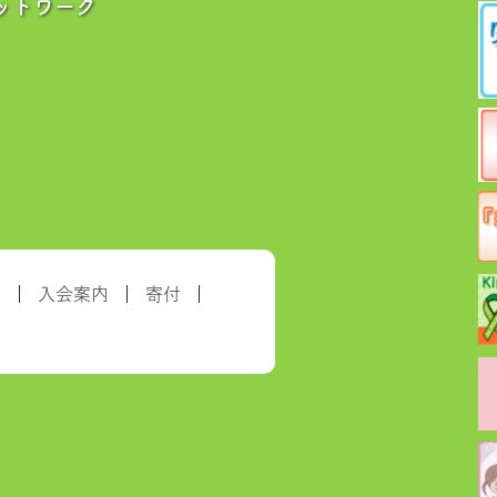
ットワーク
約
入会案内
寄付