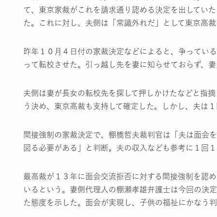
て、東京家裁がこれを請求通り認める決定を出していた
た。これに対し、夫側は「常識外れだ」として東京高裁
昨年１０月４日付の家裁決定などによると、争っている
って転校させた。引っ越し先を妻に知らせておらず、妻
夫側は妻が長女の転校先を探して押しかけたなどと指摘
う決め、東京高裁も支持して確定した。しかし、夫は１
間接強制の家裁決定で、棚橋哲夫裁判官は「夫は面会を
図る必要がある」と判断。夫の収入なども参考に１回１
最高裁が１３年に面会交流拒否に対する間接強制を認め
いるという。妻側代理人の棚瀬孝雄弁護士は今回の決定
た態度を示した。面会が実現し、子供の福祉にかなう判