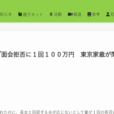
知らせ
活動
報道
参考
親子ネット
聞 『面会拒否に１回１００万円 東京家裁が
れたのに、長女と同居する夫が応じないとして妻が１回の拒否