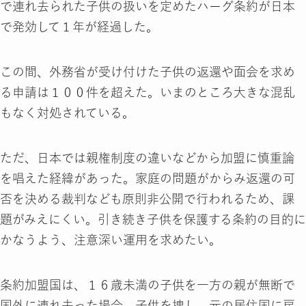
で連れ去られた子供の扱いを定めたハーグ条約が日本
で発効して１年が経過した。
この間、外務省が受け付けた子供の返還や面会を求め
る申請は１００件を超えた。いまのところ大きな混乱
もなく対処されている。
ただ、日本では親権制度の違いなどから加盟に慎重論
を唱えた経緯があった。家庭の問題がからみ返還の可
否を決める裁判なども原則非公開で行われるため、課
題がみえにくい。引き続き子供を保護する条約の目的に
かなうよう、注意深い運用を求めたい。
条約加盟国は、１６歳未満の子供を一方の親が無断で
国外に連れ去った場合、子供を捜し、元の居住国に戻