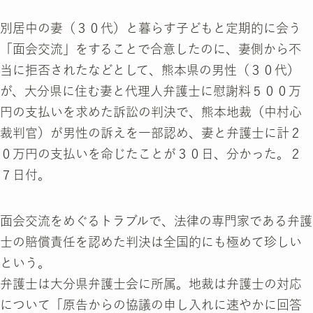
別居中の妻（３０代）と暮らす子どもと定期的に会う
「面会交流」をすることで合意したのに、妻側から不
当に拒否されたなどとして、熊本県の男性（３０代）
が、大分県に住む妻と代理人弁護士に慰謝料５００万
円の支払いを求めた訴訟の判決で、熊本地裁（中村心
裁判官）が男性の訴えを一部認め、妻と弁護士に計２
０万円の支払いを命じたことが３０日、分かった。２
７日付。
面会交流をめぐるトラブルで、法律の専門家である弁護
士の賠償責任を認めた判決は全国的にも極めて珍しい
という。
弁護士は大分県弁護士会に所属。地裁は弁護士の対応
について「原告からの協議の申し入れに速やかに回答