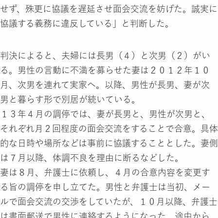
せず、殊更に協議を遅延させ面会交流を妨げた。誠実に
協議する義務に違反している」と判断した。
判決によると、夫婦には長男（４）と次男（２）がい
る。男性の言動に不満を募らせた妻は２０１２年１０
月、次男を連れて実家へ。以降、男性が長男、妻が次
男と暮らす形で別居が続いている。
１３年４月の調停では、妻が長男と、男性が次男と、
それぞれ月２回程度の面会交流をすることで合意。具体
的な日時や場所などは事前に協議することとした。妻側
は７月以降、体調不良を理由に断るなどした。
妻は８月、弁護士に依頼し、４月の合意内容を変更す
る旨の調停を申し立てた。男性と弁護士は当初、メー
ルで面会交流の交渉をしていたが、１０月以降、弁護士
は書面郵送で男性に連絡するようになった。途中から