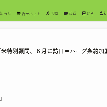
知らせ
活動
報道
参考
親子ネット
信 『米特別顧問、６月に訪日＝ハーグ条約
」