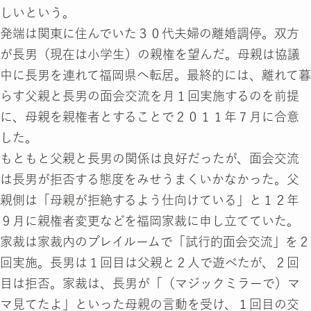
しいという。
発端は関東に住んでいた３０代夫婦の離婚調停。双方
が長男（現在は小学生）の親権を望んだ。母親は協議
中に長男を連れて福岡県へ転居。最終的には、離れて暮
らす父親と長男の面会交流を月１回実施するのを前提
に、母親を親権者とすることで２０１１年７月に合意
した。
もともと父親と長男の関係は良好だったが、面会交流
は長男が拒否する態度をみせうまくいかなかった。父
親側は「母親が拒絶するよう仕向けている」と１２年
９月に親権者変更などを福岡家裁に申し立てていた。
家裁は家裁内のプレイルームで「試行的面会交流」を２
回実施。長男は１回目は父親と２人で遊べたが、２回
目は拒否。家裁は、長男が「（マジックミラーで）マ
マ見てたよ」といった母親の言動を受け、１回目の交