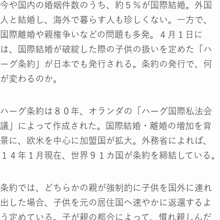
今や国内の婚姻件数のうち、約５％が国際結婚。外国
人と結婚し、海外で暮らす人も珍しくない。一方で、
国際離婚や親権争いなどの問題も多発。４月１日に
は、国際結婚が破綻した際の子供の扱いを定めた「ハ
ーグ条約」が日本でも発行される。条約の発行で、何
が変わるのか。
ハーグ条約は８０年、オランダの「ハーグ国際私法会
議」によって作成された。国際結婚・離婚の増加を背
景に、欧米を中心に加盟国が拡大。外務省によれば、
１４年１月現在、世界９１カ国が条約を締結している。
条約では、どちらかの親が強制的に子供を国外に連れ
出した場合、子供を元の居住国へ速やかに返還するよ
う定めている。子が親の都合によって、慣れ親しんだ