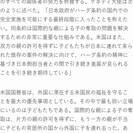
のすべての関係者の努力を称賛する。ケネディ大使は次
のように述べた。「日本政府がハーグ条約の国内での
完全実施を可能にする最終段階に入ったことを称えた
い。同条約は国際的な親による子の奪取の問題を解決
するための非常に重要な仕組みである。米国はまた、
双方の親の許可を得ずに子どもたちが日本に連れて来ら
れた既存の案件の解決に向けて、ハーグ条約の精神に
基づき日本側担当者との間で引き続き進展が見られる
ことを引き続き期待している」
米国国務省は、外国に滞在する米国民の福祉を守るこ
とを最大の優先事項としている。その中で最も弱い立場
にいるのは子どもたちである。国際的な親による子の奪
取は、片方の親の許可を得ずに、もう一方の親が不当
に子どもの常居所の国から外国に子を連れ去った、あ