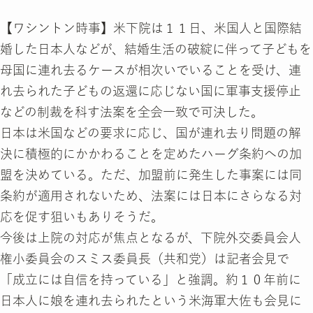
【ワシントン時事】米下院は１１日、米国人と国際結
婚した日本人などが、結婚生活の破綻に伴って子どもを
母国に連れ去るケースが相次いでいることを受け、連
れ去られた子どもの返還に応じない国に軍事支援停止
などの制裁を科す法案を全会一致で可決した。
日本は米国などの要求に応じ、国が連れ去り問題の解
決に積極的にかかわることを定めたハーグ条約への加
盟を決めている。ただ、加盟前に発生した事案には同
条約が適用されないため、法案には日本にさらなる対
応を促す狙いもありそうだ。
今後は上院の対応が焦点となるが、下院外交委員会人
権小委員会のスミス委員長（共和党）は記者会見で
「成立には自信を持っている」と強調。約１０年前に
日本人に娘を連れ去られたという米海軍大佐も会見に