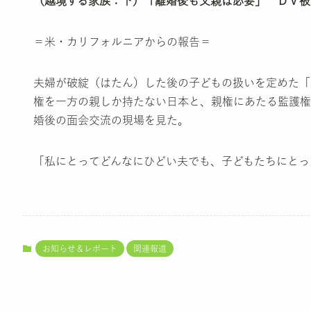
（越境する家族：下）「離婚後も父親は必要」 ＤＶ被
＝米・カリフォルニアからの報告＝
夫婦が破綻（はたん）した後の子どもの扱いを定めた「
権を一方の親しか持たない日本と、親権にあたる監護権
婚後の面会交流の現場を見た。
「私にとってどんなにひどい夫でも、子どもたちにとっ
お知らせ＆レポート
関連報道