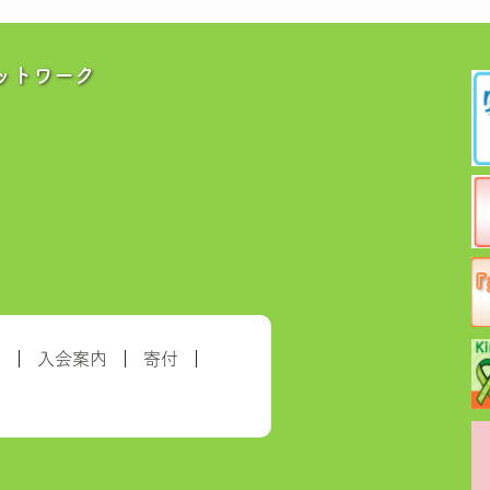
ットワーク
約
入会案内
寄付