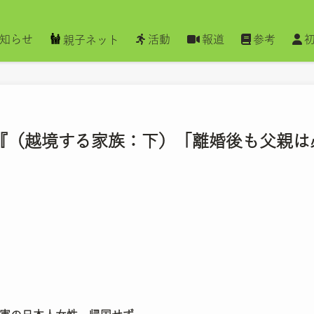
知らせ
活動
報道
参考
親子ネット
聞 『（越境する家族：下）「離婚後も父親