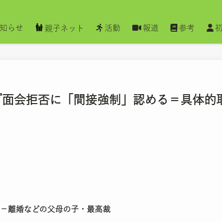
知らせ
活動
報道
参考
親子ネット
信 『面会拒否に「間接強制」認める＝具体
－離婚などの父母の子・最高裁