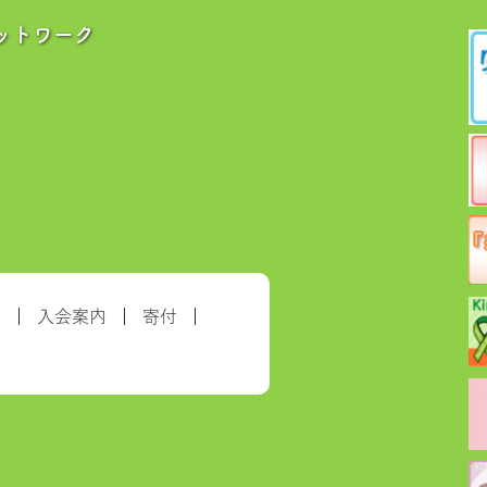
ットワーク
約
入会案内
寄付