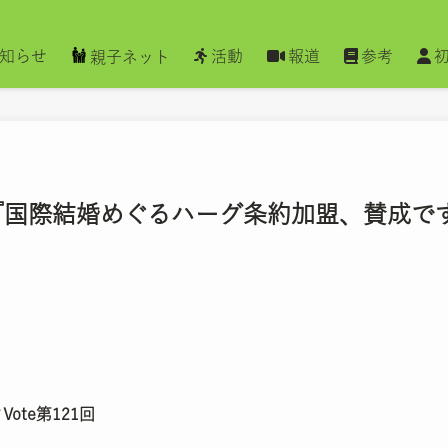
知らせ
活動
報道
参考
親子ネット
聞 『国際結婚めぐるハーグ条約加盟、賛成で
te第121回