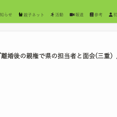
知らせ
活動
報道
参考
親子ネット
聞 『離婚後の親権で県の担当者と面会(三重）