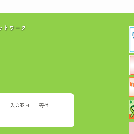
ットワーク
約
入会案内
寄付