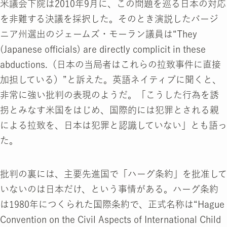
米議会下院は2010年9月に、この問題を巡る日本の対応
を非難する決議を採択した。そのとき演説したバージ
ニア州選出のジェームズ・モーラン議員は“They
(Japanese officials) are directly complicit in these
abductions.（日本の当局者はこれらの拉致事件に直接
加担している）”と訴えた。英語ネイティブに聞くと、
非常に強い批判の表現のようだ。「こうした行為を誘
拐とみなす米国をはじめ、国際的には犯罪とされる親
による拉致を、日本は犯罪と認識していない」とも語っ
た。
批判の裏には、主要先進国で「ハーグ条約」を批准して
いないのは日本だけ、という事情がある。ハーグ条約
は1980年につくられた国際条約で、正式名称は“Hague
Convention on the Civil Aspects of International Child