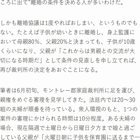
ころに出て”離婚の条件を決める人が多いわけだ。
しかも離婚協議は1度やればおしまい、というものでも
ない。たとえば子供が幼いときに離婚し、身上監護に
おいて母親80％、父親20%と決まっても、子供が10歳
くらいになり、父親が「これからは男親との交流が大
切になる時期だ」として条件の見直しを申し立てれば、
再び裁判所の決定をあおぐことになる。
筆者は6月初旬、モントレー郡家庭裁判所に足を運び、
親権をめぐる審理を見学してきた。法廷内では20～30
組の夫婦が順番を待っている。衆人環視のもと、1つの
案件の審理にかけられる時間は10分程度。ある夫婦の
場合、現在隔週で土曜日から日曜日夕方まで娘と過ご
している父親が「火曜日朝に子供を保育園に送るまで一