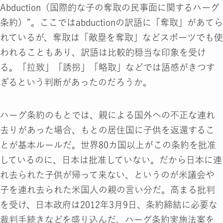
Abduction（国際的な子の奪取の民事面に関するハーグ
条約）”。ここではabductionの訳語に「奪取」があてら
れているが、奪取は「敵塁を奪取」などスポーツでも使
われることもあり、訳語は比較的穏当な印象を受け
る。「拉致」「誘拐」「略取」などでは語感がきつす
ぎるという判断があったのだろうか。
ハーグ条約のもとでは、親による国外への不正な連れ
去りがあった場合、もとの居住国に子供を返還するこ
とが基本ルールだ。世界80カ国以上がこの条約を批准
しているのに、日本は批准していない。だから日本に連
れ去られた子供が帰って来ない、というのが米議会や
子を連れ去られた米国人の親の言い分だ。高まる批判
を受け、日本政府は2012年3月9日、条約締結に必要な
裁判手続きなどを盛り込んだ、ハーグ条約実施法案を