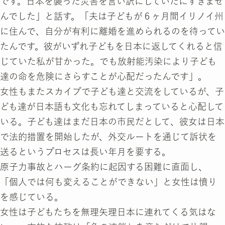
です。日本を襲った災害を言い訳にしていたにすぎませ
んでした」と話す。「夫は子どもが６ヶ月間イリノイ州
に住んで、自分が有利に離婚を進められるのを待ってい
たんです。彼がいずれ子どもを日本に返してくれると信
じていた私が甘かった。でも放射能汚染により子ども
達の命を危険にさらすことが心配だったんです」。
女性もまたスカイプで子ども達と交流をしているが、子
ども達が日本語も文化も忘れてしまっていると心配して
いる。子ども達はまだ日本の市民だとして、彼女は日本
で法的措置を開始したが、外交ルートを通じて訴状を
送るというプロセスは長い年月を要する。
原子力事故とハーグ条約に起因する困難に直面し、
「個人では何も変えることができない」と女性は憤り
を感じている。
女性は子どもたちを無理矢理日本に連れてくる気はな