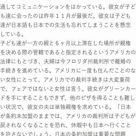
通してコミュニケーションをはかっている。彼女が子ど
も達に会ったのは昨年１１月が最後だ。彼女は子ども
達が日本語も日本での生活も忘れてしまうことを懸念
している。
子ども達が一方の親と６ヶ月以上滞在した場所が親権
を決める際の管轄であると指定されるというアメリカの
法律にもとづき、夫婦は今フロリダ州裁判所で離婚の
手続きを進めている。アメリカに一度も住んだことのな
い女性にとって、アメリカでの裁判手続きは大変重荷
で、フェアではないと女性は言う。彼女がグリーンカー
ドを手にすることもできず、他のビザを得ることも難し
い状況で、彼女の夫は単独親権を求めている。「日本
が条約未加盟のままでは、アメリカの裁判所は子どもが
戻されなくなることを恐れ、休暇中も日本へ行くこと
を許さないでしょう。日本の条約加盟は重要な問題