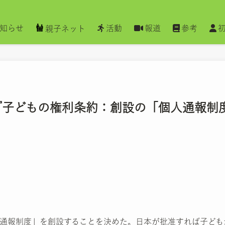
知らせ
活動
報道
参考
親子ネット
聞 『子どもの権利条約：創設の「個人通報制
通報制度」を創設することを決めた。日本が批准すれば子ども