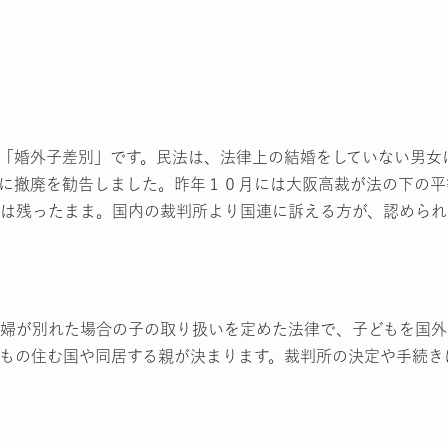
「婚外子差別」です。民法は、法律上の結婚をしていない男女
に撤廃を勧告しました。昨年１０月には大阪高裁が法の下の平
は残ったまま。国内の裁判所より国連に訴える方が、認められ
婦が別れた場合の子の取り扱いを定めた法律で、子どもを国外
もの住む国や同居する親が決まります。裁判所の決定や手続き