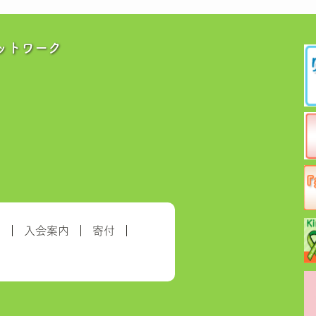
ットワーク
約
入会案内
寄付