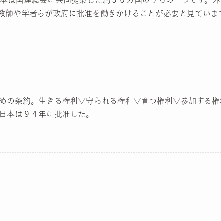
教師や学者らが政府に批准を働きかけることが必要と見ていま
めの条約。生きる権利▽守られる権利▽育つ権利▽参加する権
日本は９４年に批准した。