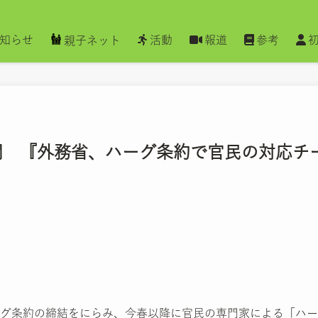
知らせ
活動
報道
参考
親子ネット
済新聞 『外務省、ハーグ条約で官民の対応チ
グ条約の締結をにらみ、今春以降に官民の専門家による「ハー