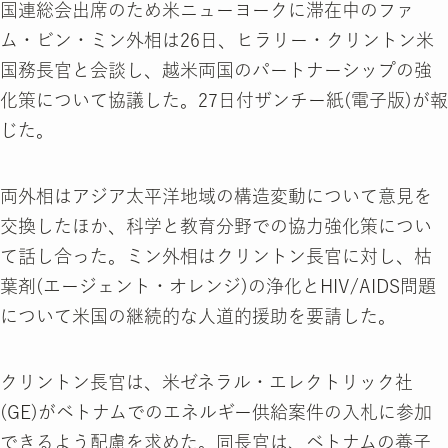
国連総会出席のため米ニューヨークに滞在中のファ
ム・ビン・ミン外相は26日、ヒラリー・クリントン米
国務長官と会談し、越米両国のパートナーシップの強
化策について協議した。27日付ザンチー紙(電子版)が報
じた。
両外相はアジア太平洋地域の構造変動について意見を
交換したほか、科学と教育分野での協力強化策につい
て話し合った。ミン外相はクリントン長官に対し、枯
葉剤(エージェント・オレンジ)の浄化とHIV/AIDS問題
について米国の継続的な人道的援助を要請した。
クリントン長官は、米ゼネラル・エレクトリック社
(GE)がベトナムでのエネルギー供給案件の入札に参加
できるよう配慮を求めた。同長官は、ベトナムの養子