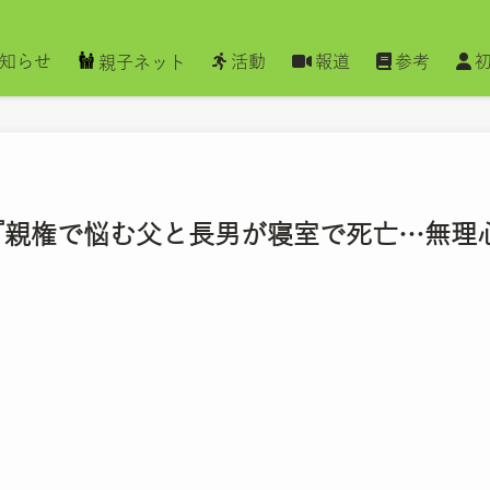
知らせ
活動
報道
参考
親子ネット
聞 『親権で悩む父と長男が寝室で死亡…無理