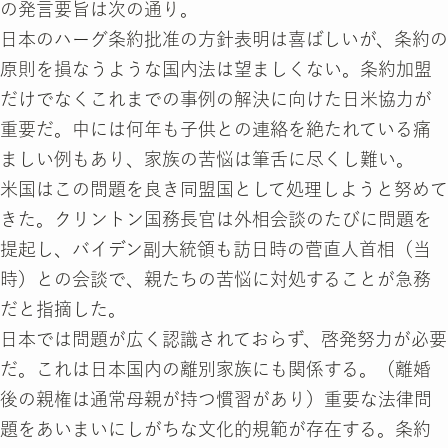
の発言要旨は次の通り。
日本のハーグ条約批准の方針表明は喜ばしいが、条約の
原則を損なうような国内法は望ましくない。条約加盟
だけでなくこれまでの事例の解決に向けた日米協力が
重要だ。中には何年も子供との連絡を絶たれている痛
ましい例もあり、家族の苦悩は筆舌に尽くし難い。
米国はこの問題を良き同盟国として処理しようと努めて
きた。クリントン国務長官は外相会談のたびに問題を
提起し、バイデン副大統領も訪日時の菅直人首相（当
時）との会談で、親たちの苦悩に対処することが急務
だと指摘した。
日本では問題が広く認識されておらず、啓発努力が必要
だ。これは日本国内の離別家族にも関係する。（離婚
後の親権は通常母親が持つ慣習があり）重要な法律問
題をあいまいにしがちな文化的規範が存在する。条約