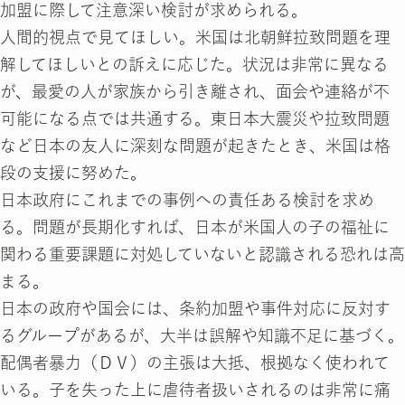
加盟に際して注意深い検討が求められる。
人間的視点で見てほしい。米国は北朝鮮拉致問題を理
解してほしいとの訴えに応じた。状況は非常に異なる
が、最愛の人が家族から引き離され、面会や連絡が不
可能になる点では共通する。東日本大震災や拉致問題
など日本の友人に深刻な問題が起きたとき、米国は格
段の支援に努めた。
日本政府にこれまでの事例への責任ある検討を求め
る。問題が長期化すれば、日本が米国人の子の福祉に
関わる重要課題に対処していないと認識される恐れは高
まる。
日本の政府や国会には、条約加盟や事件対応に反対す
るグループがあるが、大半は誤解や知識不足に基づく。
配偶者暴力（ＤＶ）の主張は大抵、根拠なく使われて
いる。子を失った上に虐待者扱いされるのは非常に痛