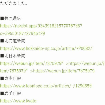
ただきました。
■共同通信
https://nordot.app/934391821577076736?
c=39550187727945729
■北海道新聞
https://www.hokkaido-np.co.jp/article/720682/
■北日本新聞
https://webun.jp/item/7875979″>https://webun.jp/i
tem/7875979″>https://webun.jp/item/7875979
■東奥日報
https://www.toonippo.co.jp/articles/-/1290653
■岩手日報
https://www.iwate-