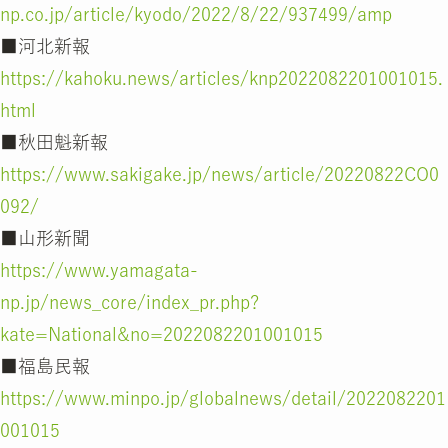
np.co.jp/article/kyodo/2022/8/22/937499/amp
■河北新報
https://kahoku.news/articles/knp2022082201001015.
html
■秋田魁新報
https://www.sakigake.jp/news/article/20220822CO0
092/
■山形新聞
https://www.yamagata-
np.jp/news_core/index_pr.php?
kate=National&no=2022082201001015
■福島民報
https://www.minpo.jp/globalnews/detail/2022082201
001015