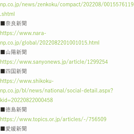
np.co.jp/news/zenkoku/compact/202208/0015576119
.shtml
■奈良新聞
https://www.nara-
np.co.jp/global/2022082201001015.html
■山陽新聞
https://www.sanyonews.jp/article/1299254
■四国新聞
https://www.shikoku-
np.co.jp/bl/news/national/social-detail.aspx?
kid=20220822000458
■徳島新聞
https://www.topics.or.jp/articles/-/756509
■愛媛新聞