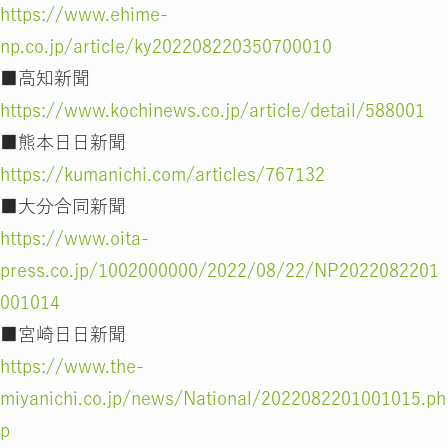
https://www.ehime-
np.co.jp/article/ky202208220350700010
■高知新聞
https://www.kochinews.co.jp/article/detail/588001
■熊本日日新聞
https://kumanichi.com/articles/767132
■大分合同新聞
https://www.oita-
press.co.jp/1002000000/2022/08/22/NP2022082201
001014
■宮崎日日新聞
https://www.the-
miyanichi.co.jp/news/National/2022082201001015.ph
p