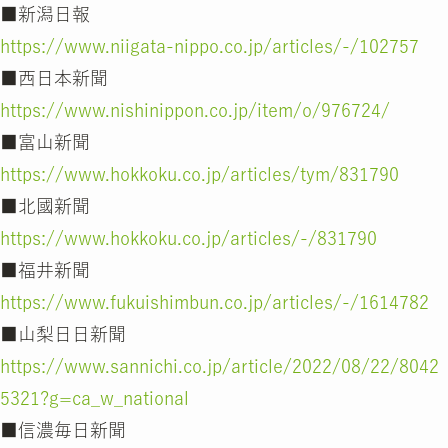
■新潟日報
https://www.niigata-nippo.co.jp/articles/-/102757
■西日本新聞
https://www.nishinippon.co.jp/item/o/976724/
■富山新聞
https://www.hokkoku.co.jp/articles/tym/831790
■北國新聞
https://www.hokkoku.co.jp/articles/-/831790
■福井新聞
https://www.fukuishimbun.co.jp/articles/-/1614782
■山梨日日新聞
https://www.sannichi.co.jp/article/2022/08/22/8042
5321?g=ca_w_national
■信濃毎日新聞