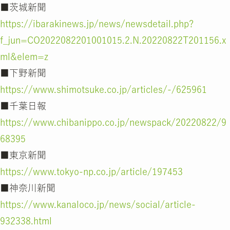
■茨城新聞
https://ibarakinews.jp/news/newsdetail.php?
f_jun=CO2022082201001015.2.N.20220822T201156.x
ml&elem=z
■下野新聞
https://www.shimotsuke.co.jp/articles/-/625961
■千葉日報
https://www.chibanippo.co.jp/newspack/20220822/9
68395
■東京新聞
https://www.tokyo-np.co.jp/article/197453
■神奈川新聞
https://www.kanaloco.jp/news/social/article-
932338.html