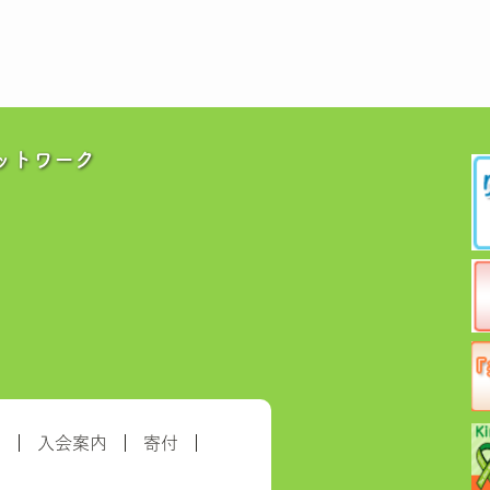
ットワーク
約
入会案内
寄付