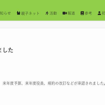
知らせ
活動
報道
参考
親子ネット
ました
算、来年度予算、来年度役員、規約の改訂などが承認されました