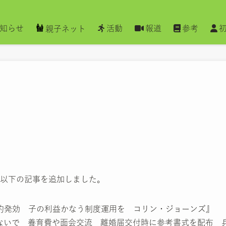
知らせ
活動
報道
参考
親子ネット
以下の記事を追加しました。
グ条約発効 子の利益かなう制度運用を コリン・ジョーンズ』
忘れないで 養育費や面会交流 離婚届交付時に参考書式を配布