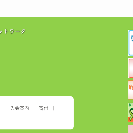
ットワーク
約
入会案内
寄付