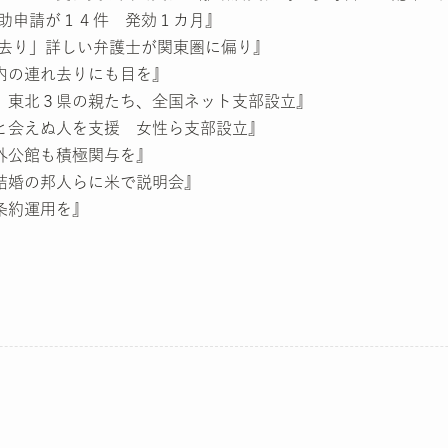
流援助申請が１４件 発効１カ月』
連れ去り」詳しい弁護士が関東圏に偏り』
国内の連れ去りにも目を』
保を 東北３県の親たち、全国ネット支部設立』
らと会えぬ人を支援 女性ら支部設立』
在外公館も積極関与を』
際結婚の邦人らに米で説明会』
で条約運用を』