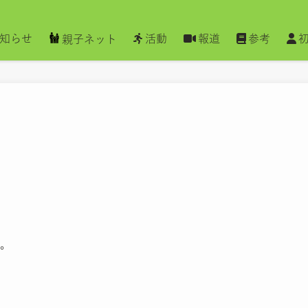
知らせ
活動
報道
参考
親子ネット
。