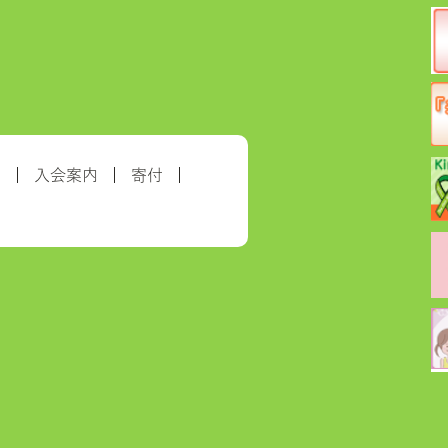
約
入会案内
寄付