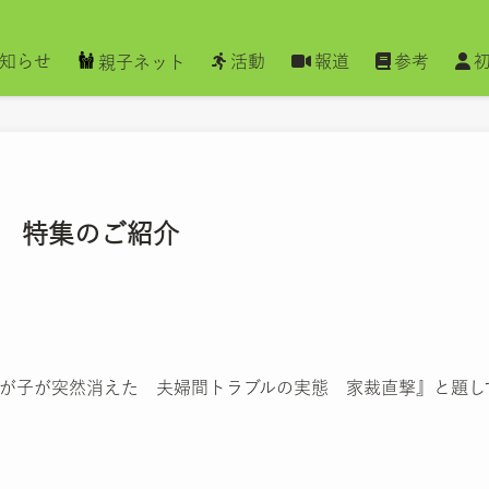
知らせ
活動
報道
参考
親子ネット
 特集のご紹介
『我が子が突然消えた 夫婦間トラブルの実態 家裁直撃』と題