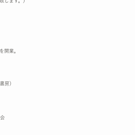
致します。）
を開業。
書房）
会