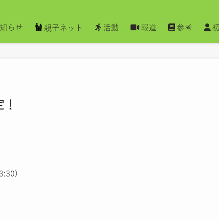
知らせ
活動
報道
参考
親子ネット
定！
:30)