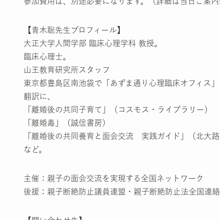
参加費用は、別途必要になります。（詳細は当日ご案内
【青木聡先生プロフィール】
大正大学人間学部 臨床心理学科 教授。
臨床心理士。
山王教育研究所スタッフ
東京都豊島区南池袋で「あずま通り心理臨床オフィス」
翻訳に、
「離婚後の共同子育て」（コスモス・ライブラリー）
「離婚毒」（誠信書房）
「離婚後の共同養育と面会交流 実践ガイド」（北大路
など。
主催：親子の面会交流を実現する全国ネットワーク
後援：親子断絶防止議員連盟・親子断絶防止法全国連絡