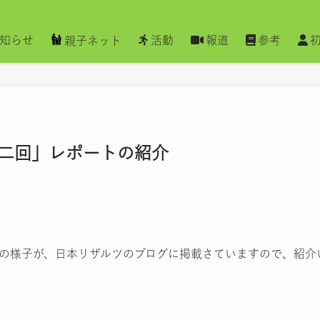
知らせ
活動
報道
参考
親子ネット
二回」レポートの紹介
総会の様子が、日本リザルツのプログに掲載さていますので、紹介